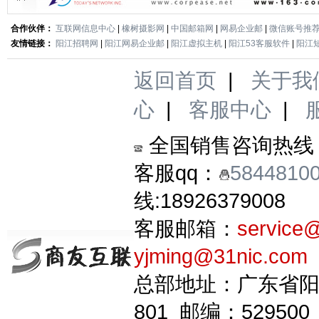
合作伙伴：
互联网信息中心
|
橡树摄影网
|
中国邮箱网
|
网易企业邮
|
微信账号推
友情链接：
阳江招聘网
|
阳江网易企业邮
|
阳江虚拟主机
|
阳江53客服软件
|
阳江
返回首页
|
关于我
心
|
客服中心
|
全国销售咨询热线
客服qq：
5844810
线:18926379008
客服邮箱：
service
yjming@31nic.com
总部地址：广东省阳
801 邮编：529500