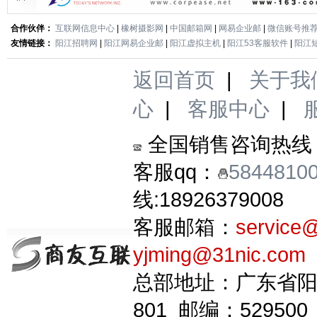
合作伙伴：
互联网信息中心
|
橡树摄影网
|
中国邮箱网
|
网易企业邮
|
微信账号推
友情链接：
阳江招聘网
|
阳江网易企业邮
|
阳江虚拟主机
|
阳江53客服软件
|
阳江
返回首页
|
关于我
心
|
客服中心
|
全国销售咨询热线
客服qq：
5844810
线:18926379008
客服邮箱：
service
yjming@31nic.com
总部地址：广东省阳
801 邮编：529500